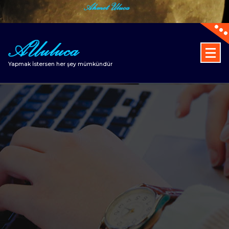
İçeriğe
geç
Yapmak İstersen her şey mümkündür